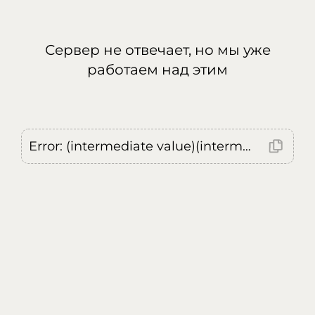
Сервер не отвечает, но мы уже
работаем над этим
Error: (intermediate value)(intermediate value)(intermediate value).replaceAll is not a function