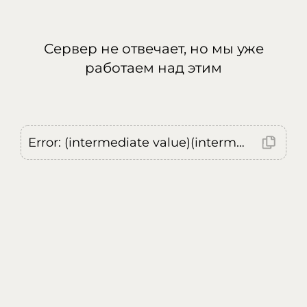
Сервер не отвечает, но мы уже
работаем над этим
Error: (intermediate value)(intermediate value)(intermediate value).replaceAll is not a function