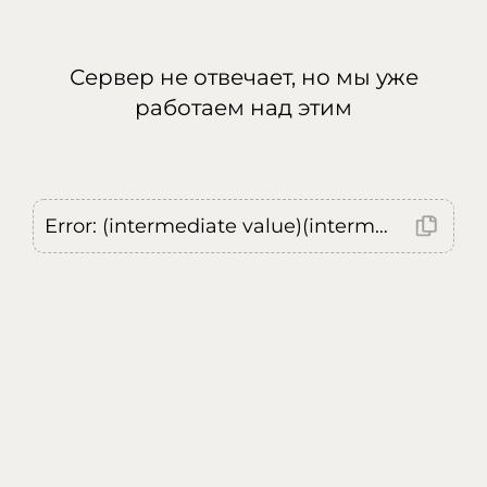
Сервер не отвечает, но мы уже
работаем над этим
Error: (intermediate value)(intermediate value)(intermediate value).replaceAll is not a function