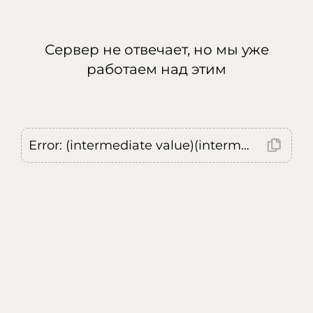
Сервер не отвечает, но мы уже
работаем над этим
Error: (intermediate value)(intermediate value)(intermediate value).replaceAll is not a function