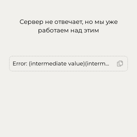
Сервер не отвечает, но мы уже
работаем над этим
Error: (intermediate value)(intermediate value)(intermediate value).replaceAll is not a function