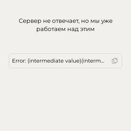
Сервер не отвечает, но мы уже
работаем над этим
Error: (intermediate value)(intermediate value)(intermediate value).replaceAll is not a function