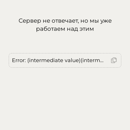
Сервер не отвечает, но мы уже
работаем над этим
Error: (intermediate value)(intermediate value)(intermediate value).replaceAll is not a function