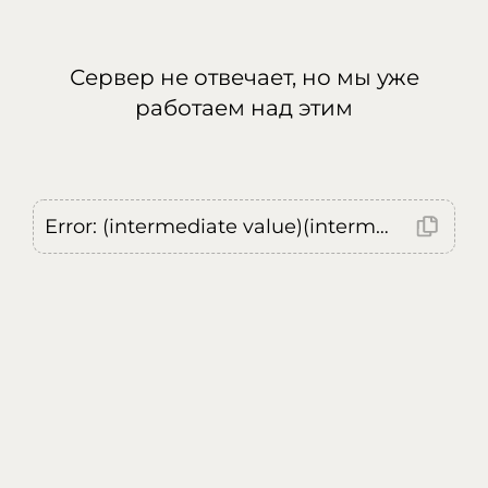
Сервер не отвечает, но мы уже
работаем над этим
Error: (intermediate value)(intermediate value)(intermediate value).replaceAll is not a function