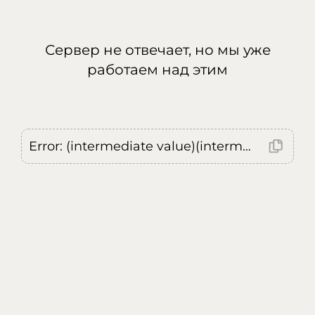
Сервер не отвечает, но мы уже
работаем над этим
Error: (intermediate value)(intermediate value)(intermediate value).replaceAll is not a function