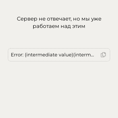
Сервер не отвечает, но мы уже
работаем над этим
Error: (intermediate value)(intermediate value)(intermediate value).replaceAll is not a function