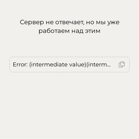
Сервер не отвечает, но мы уже
работаем над этим
Error: (intermediate value)(intermediate value)(intermediate value).replaceAll is not a function